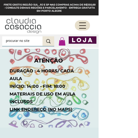
FRETE GRÁTIS REGIÃO SUL , RJ E SP NAS COMPRAS ACIMA DE R$350,00
- CONSULTE DEMAIS REGIÕES E PARCELAMENTO - ENTREGA GRATUITA
EM PORTO ALEGRE
LOJA
ATENÇÃO
DURAÇÃO : 4 HORAS/ CADA
AULA
INÍCIO: 14:00 - FIM: 18:00
MATERIAIS DE USO EM AULA
INCLUSOS
LINK ENDEREÇO (NO MAPS)