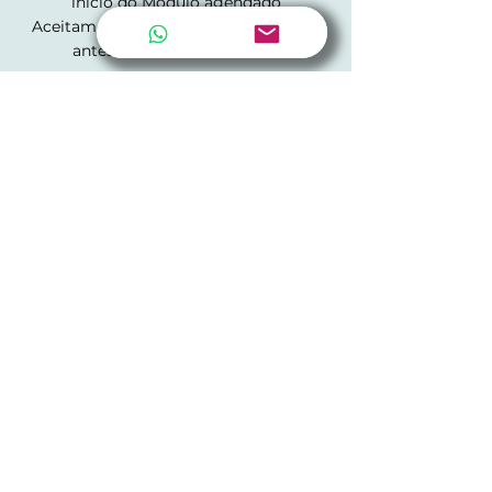
inicio do Modulo agendado
Aceitamos cancelamentos até 10 dias
LOCAIS E CONTATO
Atelier da Claudia Casaccia Design
Estrada Costa Gama, 2845 - Aberta dos
Morros, Porto Alegre - RS, Brazil
+ 5551 981659745
claudia.casaccia@terra.com.br
SOBRE A DESIGNER
PORTFÓLIO
MEDIDAS DO ANEL
GARANTIA E CUIDADOS ESPECIAIS
TERMOS DE SERVIÇO