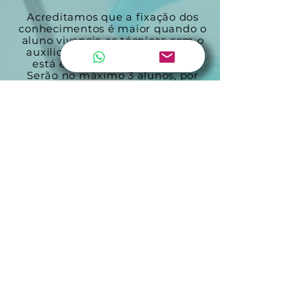
Acreditamos que a fixação dos
conhecimentos é maior quando o
aluno vivencia as técnicas com o
auxilio da professora enquanto
está executando cada etapa.
Serão no máximo 3 alunos, por
turno, que receberão atenção e
foco nas necessidades específicas
de cada um.
Para que o curso presencial de
resina ocorra, são necessários no
mínimo 2 alunos. Caso não seja
atingido este mínimo, o valor
pago será reembolsado
integralmente.