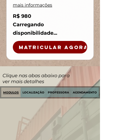
mais informações
980
R$ 980
Reais
brasileiros
Carregando
disponibilidade...
MATRICULAR AGORA
Clique nas abas abaixo para
ver mais detalhes
MODULOS
LOCALIZAÇÃO
PROFESSORA
AGENDAMENTO