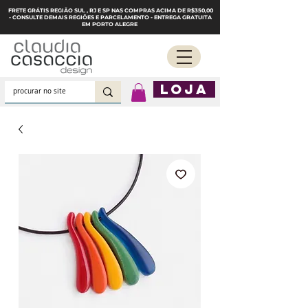
FRETE GRÁTIS REGIÃO SUL , RJ E SP NAS COMPRAS ACIMA DE R$350,00
- CONSULTE DEMAIS REGIÕES E PARCELAMENTO - ENTREGA GRATUITA
EM PORTO ALEGRE
LOJA