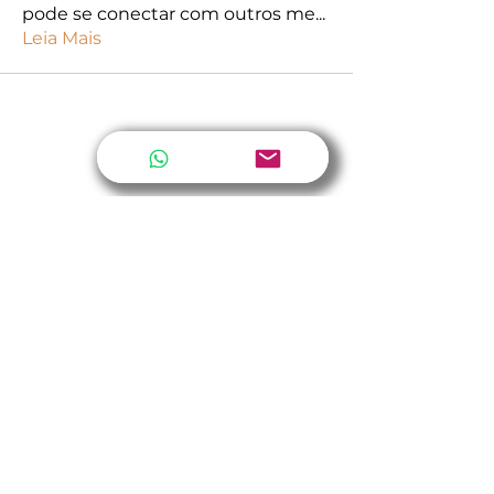
pode se conectar com outros me
...
Leia Mais
SOBRE A DESIGNER
PORTFÓLIO
MEDIDAS DO ANEL
GARANTIA E CUIDADOS ESPECIAIS
TERMOS DE SERVIÇO
FALE CONOSCO
claudia.casaccia@terra.com.br
(51) 981659745
Porto Alegre/RS - Brasil
FORMAS DE PAGAMENTO