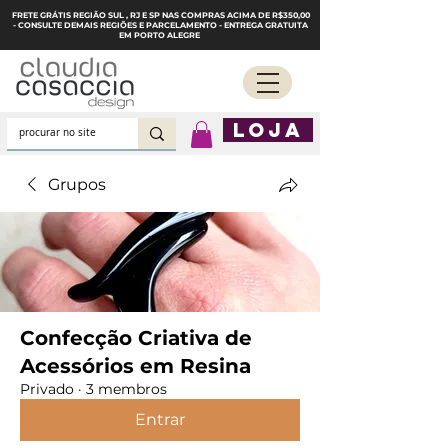
FRETE GRÁTIS REGIÃO SUL , RJ E SP NAS COMPRAS ACIMA DE R$350,00
- CONSULTE DEMAIS REGIÕES E PARCELAMENTO - ENTREGA GRATUITA
EM PORTO ALEGRE
LOJA
Grupos
Confecção Criativa de
Acessórios em Resina
Privado
·
3 membros
Entrar