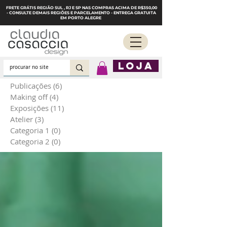
FRETE GRÁTIS REGIÃO SUL , RJ E SP NAS COMPRAS ACIMA DE R$350,00
- CONSULTE DEMAIS REGIÕES E PARCELAMENTO - ENTREGA GRATUITA
EM PORTO ALEGRE
LOJA
Publicações
(6)
6 posts
Making off
(4)
4 posts
Exposições
(11)
11 posts
Atelier
(3)
3 posts
Categoria 1
(0)
0 post
Categoria 2
(0)
0 post