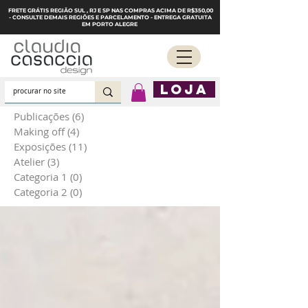
FRETE GRÁTIS REGIÃO SUL , RJ E SP NAS COMPRAS ACIMA DE R$350,00
- CONSULTE DEMAIS REGIÕES E PARCELAMENTO - ENTREGA GRATUITA
EM PORTO ALEGRE
LOJA
Publicações
(6)
6 posts
Making off
(4)
4 posts
Exposições
(11)
11 posts
Atelier
(3)
3 posts
Categoria 1
(0)
0 post
Categoria 2
(0)
0 post